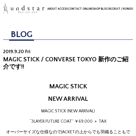
ABOUT
ACCESS
CONTACT
ONLINESHOP
BLOG
RECRUIT
/ RONDO
BLOG
2019.9.20 Fri
MAGIC STICK / CONVERSE TOKYO 新作のご紹
介です!!
MAGIC STICK
NEW ARRIVAL
MAGIC STICK (NEW ARRIVAL)
“3LAYER FUTURE COAT” ￥69,000 ＋ TAX
オーバーサイズな仕様なのでJACKETの上からでも羽織ることもで