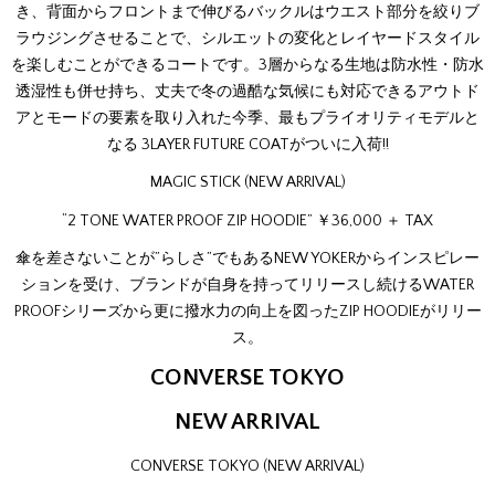
き、背面からフロントまで伸びるバックルはウエスト部分を絞りブ
ラウジングさせることで、シルエットの変化とレイヤードスタイル
を楽しむことができるコートです。3層からなる生地は防水性・防水
透湿性も併せ持ち、丈夫で冬の過酷な気候にも対応できるアウトド
アとモードの要素を取り入れた今季、最もプライオリティモデルと
なる 3LAYER FUTURE COATがついに入荷!!
MAGIC STICK (NEW ARRIVAL)
“2 TONE WATER PROOF ZIP HOODIE” ￥36,000 ＋ TAX
傘を差さないことが”らしさ”でもあるNEW YOKERからインスピレー
ションを受け、ブランドが自身を持ってリリースし続けるWATER
PROOFシリーズから更に撥水力の向上を図ったZIP HOODIEがリリー
ス。
CONVERSE TOKYO
NEW ARRIVAL
CONVERSE TOKYO (NEW ARRIVAL)