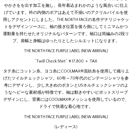
やかさをを出す加工を施し、長年着込まれかのような風合いに仕上
げています。衿の内側のボアはあえて不揃いのアクリルパイルを使
用しアクセントにしました。THE NORTH FACEの名作デナリジャケッ
トをデザインソースに、袖の接ぎ位置を後ろ側にしてミニマムかつ
運動量を持たせたオリジナルなパターンです。袖口は筒編みの2段リ
ブ、肩幅と身幅はゆったりとしたシルエットになります。
THE NORTH FACE PURPLE LABEL (NEW ARRIVAL)
“Twill Check Shirt” ￥17,800 ＋ TAX
タテ糸にコットン糸、ヨコ糸にCOOLMAX®混紡糸を使用して織り上
げたツイルチェックシャツ。60年～70年代のビンテージシャツを参
考にデザインし、少し大きめのボタンとUSネルチェックシャツのよ
うなヘビーな素材感が特徴です。袖は動きやすいピポットスリーブ
デザインにし、背裏にはCOOLMAX®メッシュを使用しているので、
ドライで快適な着心地です。
THE NORTH FACE PURPLE LABEL (NEW ARRIVAL)
(レディース)