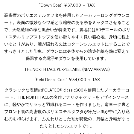
“Down Coat” ￥37,000 ＋ TAX
高密度のポリエステルタフタを使用したノーカラーロングダウンコ
ート。表面の微妙なシワ感と収縮差のある糸をミックスさせること
で、天然繊維の様な風合いが特徴です。裏地には50デニールのポリ
エステルリップストップを使い滑りやすく良い着心地。身頃に程よ
いゆとりがあり、膝が隠れる丈はコクーンシルエットにすることで
すっきりとした印象。ダウンには身体からの遠赤外線を熱に変えて
保温する光電子®ダウンを使用しています。
THE NORTH FACE PURPLE LABEL (NEW ARRIVAL)
“Field Denali Coat” ￥34,000 ＋ TAX
クラシックな表情のPOLATEC® classic300を使用したノーカラーコ
ート。THE NORTH FACEの名作デナリジャケットをデザインソース
に、軽やかでサラッと羽織れるコートを作りました。肩ヨーク裏と
フロント裏の高密度のポリエステルタフタが冷たい風が中に入り込
むのを和らげます。ふんわりとした袖が特徴の、肩幅と身幅がゆっ
たりとしたシルエットです。