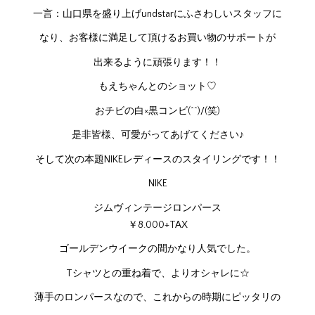
一言：山口県を盛り上げundstarにふさわしいスタッフに
なり、お客様に満足して頂けるお買い物のサポートが
出来るように頑張ります！！
もえちゃんとのショット♡
おチビの白×黒コンビ(^^)/(笑)
是非皆様、可愛がってあげてください♪
そして次の本題NIKEレディースのスタイリングです！！
NIKE
ジムヴィンテージロンパース
￥8.000+TAX
ゴールデンウイークの間かなり人気でした。
Tシャツとの重ね着で、よりオシャレに☆
薄手のロンパースなので、これからの時期にピッタリの