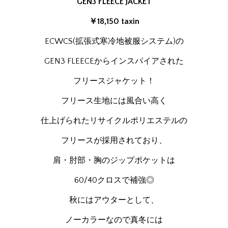
GEN3 FLEECE JACKET
￥18,150 taxin
ECWCS(拡張式寒冷地被服システム)の
GEN3 FLEECEからインスパイアされた
フリースジャケット！
フリース生地には風合い高く
仕上げられたリサイクルポリエステルの
フリースが採用されており、
肩・肘部・胸のジップポケットは
60/40クロスで補強◎
秋にはアウターとして、
ノーカラーなので真冬には