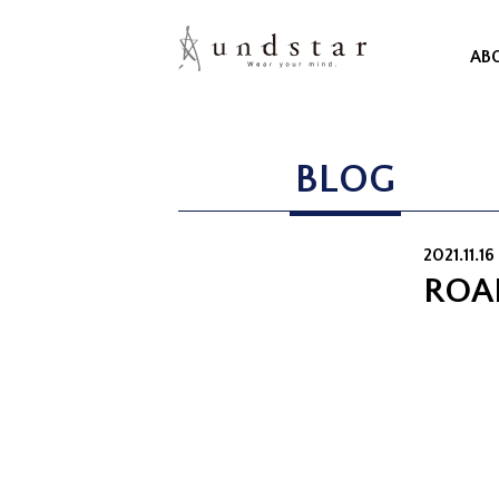
AB
BLOG
2021.11.16
ROA