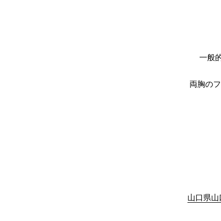
一般的
両胸のフ
山口県山口