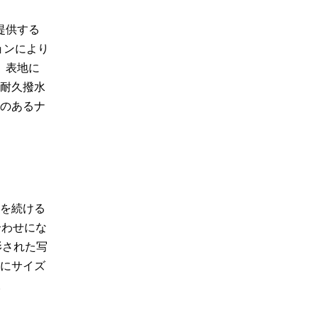
提供する
ョンにより
ス。表地に
耐久撥水
みのあるナ
に旅を続ける
合わせにな
影された写
にサイズ
。