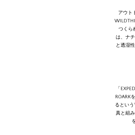
アウト
WILD
つくられ
は、ナチ
と透湿性
「EXPE
ROAR
るという
真と組み