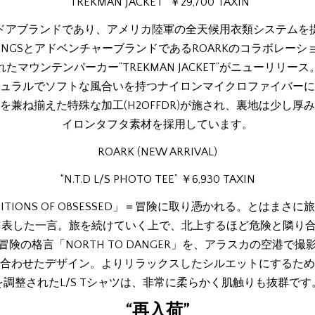
“TREKMAN JACKET” ￥29,700 TAXIN
ドアブランドであり、アメリカ陸軍の全天候用衣類システムを
THINGSとアドベンチャーブランドであるROARKのコラボレーシ
たマウンテンパーカー”TREKMAN JACKET”がニューリリー
ュラルでソフトな風合いを持つナイロンマイクロファイバーに
を兼ね揃えた特殊な加工(H2OFFDR)が施され、裏地は少し厚
イロンタフタ素材を採用しています。
ROARK (NEW ARRIVAL)
“N.T.D L/S PHOTO TEE” ￥6,930 TAXIN
DITIONS OF OBSESSED」＝冒険に取り憑かれる。とはまさ
Kを表した一言。旅を続けていく上で、北上するほど危険と隣り
冒険の格言「NORTH TO DANGER」を、アラスカの空港で撮
合わせたデザイン。よりリラックスしたシルエットにするため
を調整されたL/S Tシャツは、非常に柔らかく肌触りも抜群です
“再入荷”