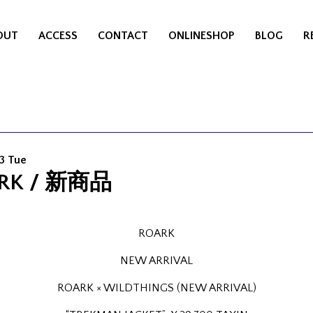
OUT
ACCESS
CONTACT
ONLINESHOP
BLOG
R
3 Tue
RK / 新商品
ROARK
NEW ARRIVAL
ROARK × WILDTHINGS (NEW ARRIVAL)