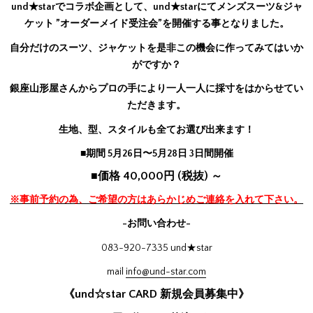
und★starでコラボ企画として、und★starにてメンズスーツ&ジャ
ケット ”オーダーメイド受注会”を開催する事となりました。
自分だけのスーツ、ジャケットを是非この機会に作ってみてはいか
がですか？
銀座山形屋さんからプロの手により一人一人に採寸をはからせてい
ただきます。
生地、型、スタイルも全てお選び出来ます！
■期間 5月26日〜5月28日 3日間開催
■価格 40,000円 (税抜) ～
※事前予約の為、ご希望の方はあらかじめご連絡を入れて下さい。
-お問い合わせ-
083-920-7335 und★star
mail
info@und-star.com
《und☆star CARD 新規会員募集中》