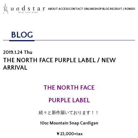
ABOUT
ACCESS
CONTACT
ONLINESHOP
BLOG
RECRUIT
/ RONDO
BLOG
2019.1.24 Thu
THE NORTH FACE PURPLE LABEL / NEW
ARRIVAL
THE NORTH FACE
PURPLE LABEL
続々と新作届いております！！
10oz Mountain Snap Cardigan
￥23,000+tax