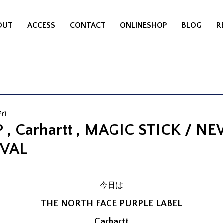
OUT
ACCESS
CONTACT
ONLINESHOP
BLOG
R
Fri
 , Carhartt , MAGIC STICK / N
IVAL
今日は
THE NORTH FACE PURPLE LABEL
Carhartt