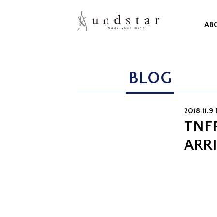
AB
BLOG
2018.11.9 
TNFP
ARR