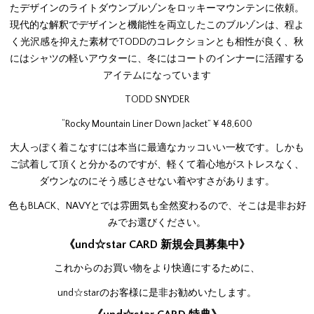
たデザインのライトダウンブルゾンをロッキーマウンテンに依頼。
現代的な解釈でデザインと機能性を両立したこのブルゾンは、程よ
く光沢感を抑えた素材でTODDのコレクションとも相性が良く、秋
にはシャツの軽いアウターに、冬にはコートのインナーに活躍する
アイテムになっています
TODD SNYDER
“Rocky Mountain Liner Down Jacket”￥48,600
大人っぽく着こなすには本当に最適なカッコいい一枚です。しかも
ご試着して頂くと分かるのですが、軽くて着心地がストレスなく、
ダウンなのにそう感じさせない着やすさがあります。
色もBLACK、NAVYとでは雰囲気も全然変わるので、そこは是非お好
みでお選びください。
《und☆star CARD 新規会員募集中》
これからのお買い物をより快適にするために、
und☆starのお客様に是非お勧めいたします。