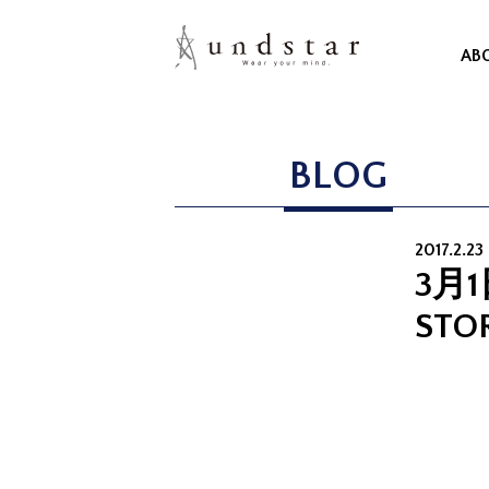
AB
BLOG
2017.2.23
3月
STO