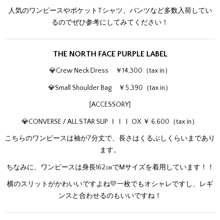
人気のワンピースやポケットTシャツ、パンツなど多数入荷してい
るのでぜひ参考にしてみてください！
THE NORTH FACE PURPLE LABEL
💎Crew Neck Dress ￥14,300（tax in）
💎Small Shoulder Bag ￥5,390（tax in）
[ACCESSORY]
💎CONVERSE / ALL STAR SLIP ⅠⅠⅠ OX ￥ 6,600（tax in）
こちらのワンピースは袖が7分丈で、長さはくるぶしくらいまであり
ます。
ちなみに、ワンピースは身長162㎝でMサイズを着用しています！！
横のスリットがかわいいですよね💛一枚でもオシャレですし、レギ
ンスと合わせるのもいいですね！