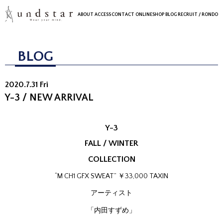
ABOUT
ACCESS
CONTACT
ONLINESHOP
BLOG
RECRUIT
/ RONDO
BLOG
2020.7.31 Fri
Y-3 / NEW ARRIVAL
Y-3
FALL / WINTER
COLLECTION
“M CH1 GFX SWEAT” ￥33,000 TAXIN
アーティスト
「内田すずめ」