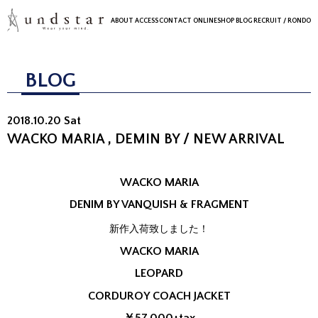
ABOUT
ACCESS
CONTACT
ONLINESHOP
BLOG
RECRUIT
/ RONDO
BLOG
2018.10.20 Sat
WACKO MARIA , DEMIN BY / NEW ARRIVAL
WACKO MARIA
DENIM BY VANQUISH & FRAGMENT
新作入荷致しました！
WACKO MARIA
LEOPARD
CORDUROY COACH JACKET
￥57,000+tax